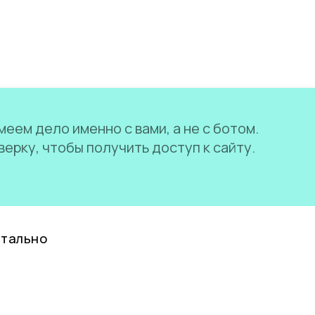
еем дело именно с вами, а не с ботом.
ерку, чтобы получить доступ к сайту.
нтально