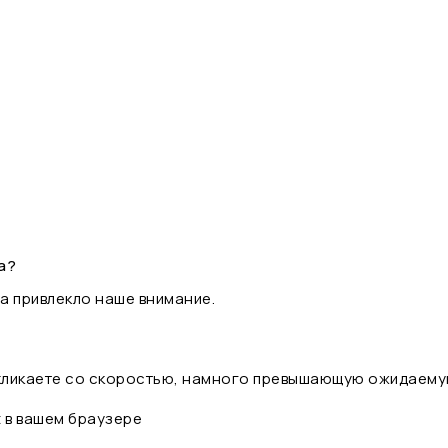
а?
а привлекло наше внимание.
 кликаете со скоростью, намного превышающую ожидаему
t в вашем браузере