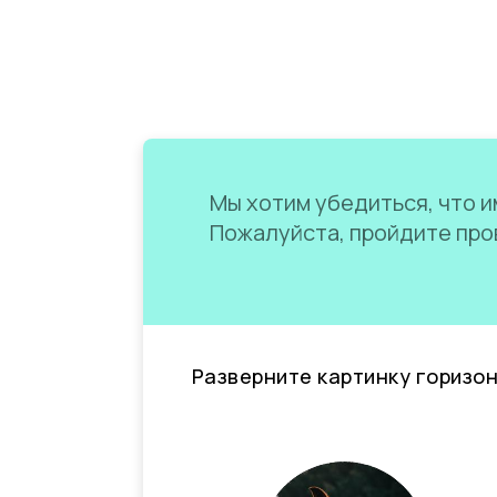
Мы хотим убедиться, что им
Пожалуйста, пройдите пров
Разверните картинку горизо