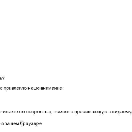
а?
а привлекло наше внимание.
 кликаете со скоростью, намного превышающую ожидаему
t в вашем браузере