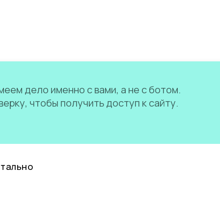
еем дело именно с вами, а не с ботом.
ерку, чтобы получить доступ к сайту.
нтально