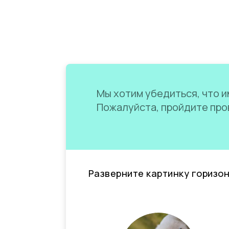
Мы хотим убедиться, что им
Пожалуйста, пройдите пров
Разверните картинку горизо