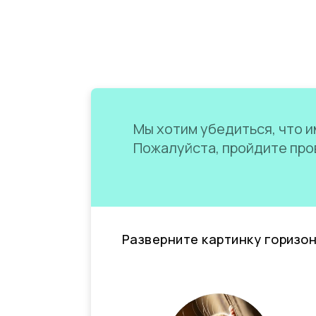
Мы хотим убедиться, что им
Пожалуйста, пройдите пров
Разверните картинку горизо