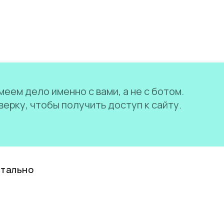
еем дело именно с вами, а не с ботом.
ерку, чтобы получить доступ к сайту.
нтально