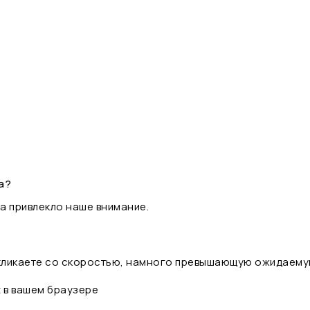
а?
а привлекло наше внимание.
 кликаете со скоростью, намного превышающую ожидаему
t в вашем браузере