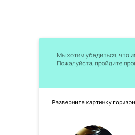
Мы хотим убедиться, что им
Пожалуйста, пройдите пров
Разверните картинку горизо