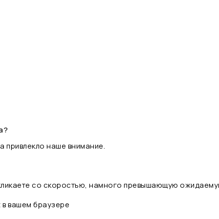
а?
а привлекло наше внимание.
 кликаете со скоростью, намного превышающую ожидаему
t в вашем браузере