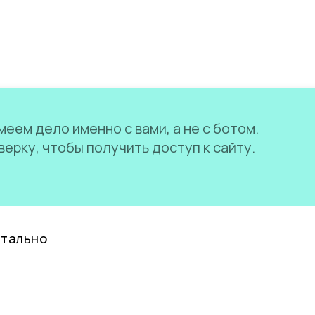
еем дело именно с вами, а не с ботом.
ерку, чтобы получить доступ к сайту.
нтально