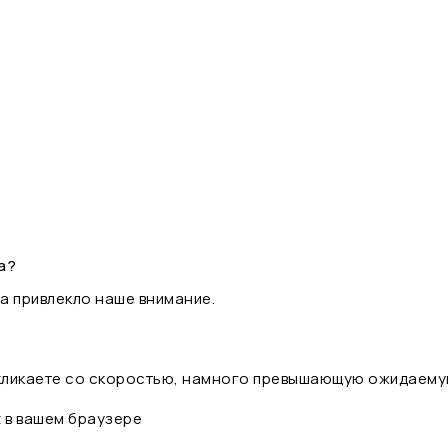
а?
а привлекло наше внимание.
 кликаете со скоростью, намного превышающую ожидаему
t в вашем браузере