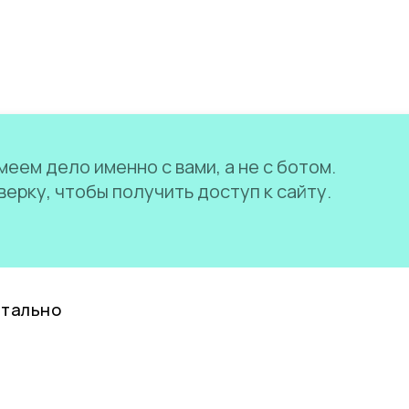
еем дело именно с вами, а не с ботом.
ерку, чтобы получить доступ к сайту.
нтально