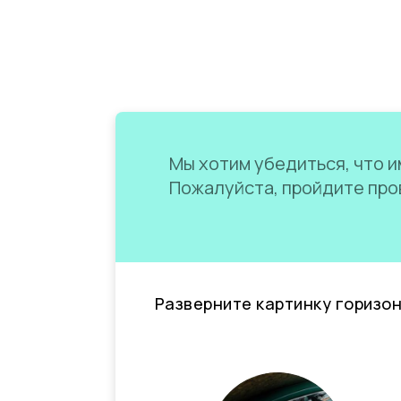
Мы хотим убедиться, что им
Пожалуйста, пройдите пров
Разверните картинку горизо