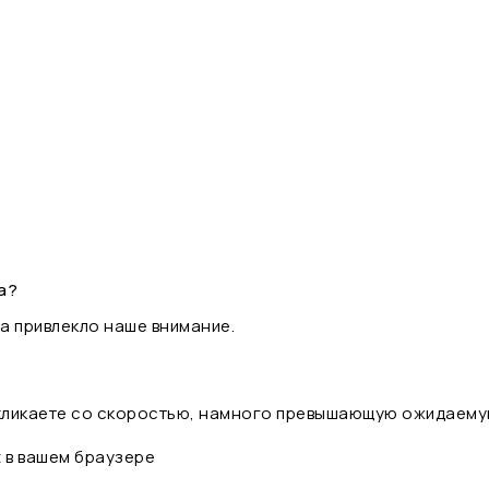
а?
а привлекло наше внимание.
 кликаете со скоростью, намного превышающую ожидаему
t в вашем браузере