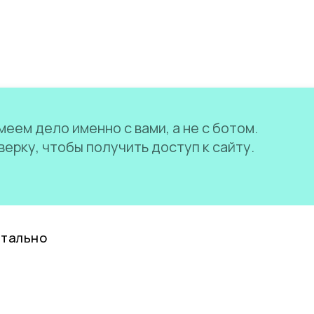
еем дело именно с вами, а не с ботом.
ерку, чтобы получить доступ к сайту.
нтально