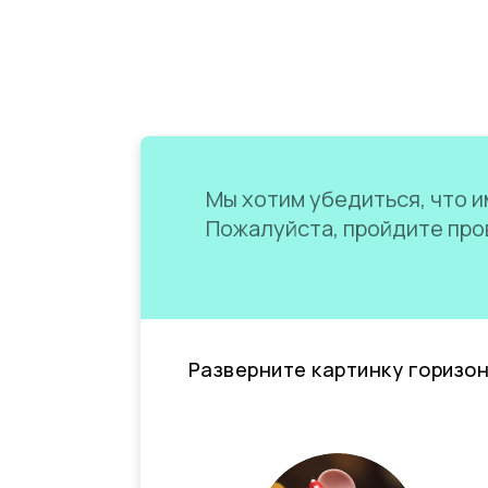
Мы хотим убедиться, что им
Пожалуйста, пройдите пров
Разверните картинку горизо