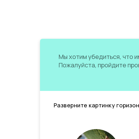
Мы хотим убедиться, что им
Пожалуйста, пройдите пров
Разверните картинку горизо