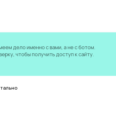
еем дело именно с вами, а не с ботом.
ерку, чтобы получить доступ к сайту.
нтально