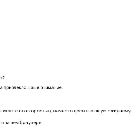
а?
а привлекло наше внимание.
 кликаете со скоростью, намного превышающую ожидаему
t в вашем браузере