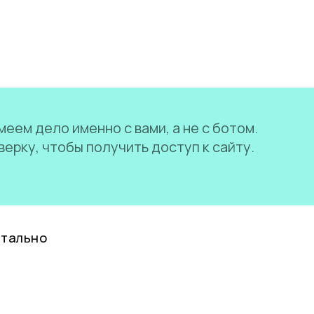
еем дело именно с вами, а не с ботом.
ерку, чтобы получить доступ к сайту.
нтально