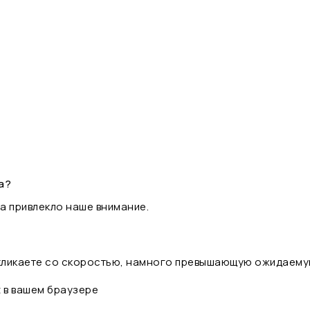
а?
а привлекло наше внимание.
 кликаете со скоростью, намного превышающую ожидаему
t в вашем браузере