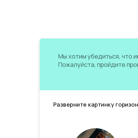
Мы хотим убедиться, что им
Пожалуйста, пройдите пров
Разверните картинку горизо