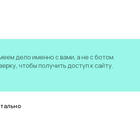
еем дело именно с вами, а не с ботом.
ерку, чтобы получить доступ к сайту.
нтально