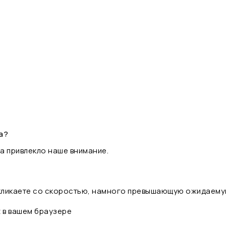
а?
а привлекло наше внимание.
 кликаете со скоростью, намного превышающую ожидаему
t в вашем браузере