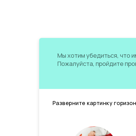
Мы хотим убедиться, что им
Пожалуйста, пройдите пров
Разверните картинку горизо