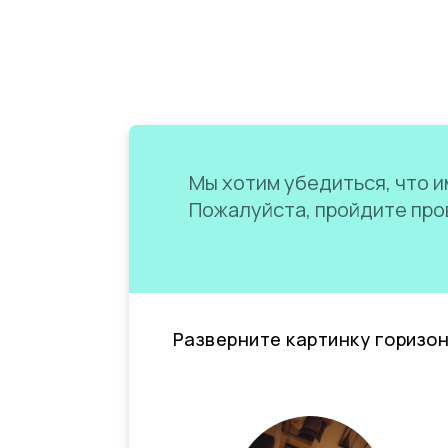
Мы хотим убедиться, что им
Пожалуйста, пройдите пров
Разверните картинку горизо