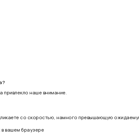
а?
а привлекло наше внимание.
 кликаете со скоростью, намного превышающую ожидаему
t в вашем браузере