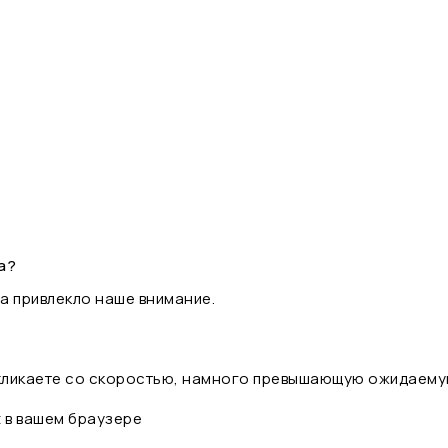
а?
а привлекло наше внимание.
 кликаете со скоростью, намного превышающую ожидаему
t в вашем браузере