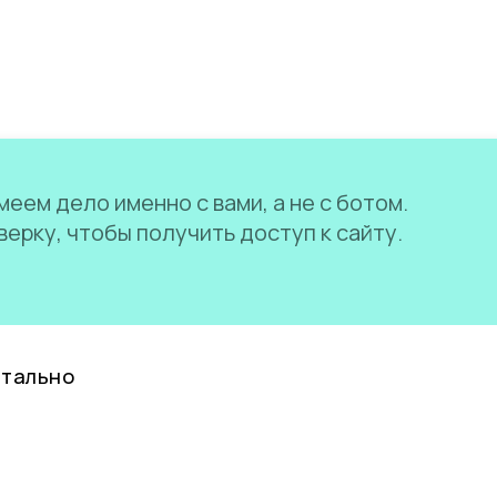
еем дело именно с вами, а не с ботом.
ерку, чтобы получить доступ к сайту.
нтально