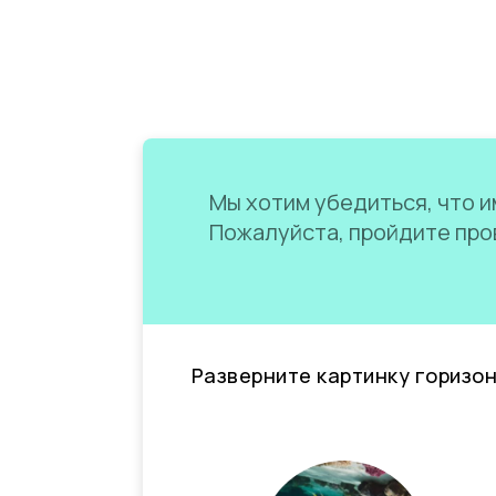
Мы хотим убедиться, что им
Пожалуйста, пройдите пров
Разверните картинку горизо