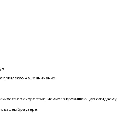
а?
а привлекло наше внимание.
 кликаете со скоростью, намного превышающую ожидаему
t в вашем браузере