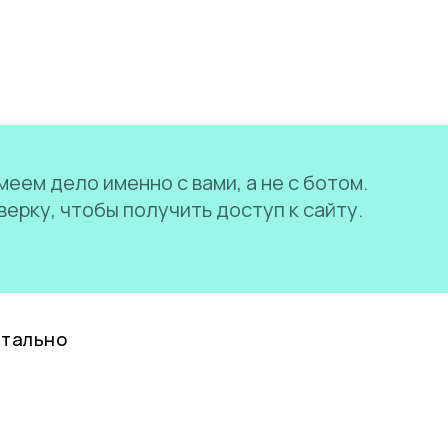
еем дело именно с вами, а не с ботом.
ерку, чтобы получить доступ к сайту.
нтально