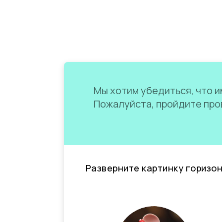
Мы хотим убедиться, что им
Пожалуйста, пройдите пров
Разверните картинку горизо