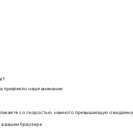
а?
а привлекло наше внимание.
 кликаете со скоростью, намного превышающую ожидаему
t в вашем браузере