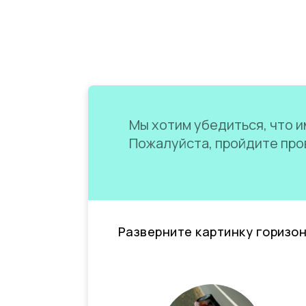
Мы хотим убедиться, что им
Пожалуйста, пройдите пров
Разверните картинку горизо