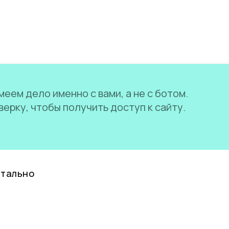
еем дело именно с вами, а не с ботом.
ерку, чтобы получить доступ к сайту.
нтально