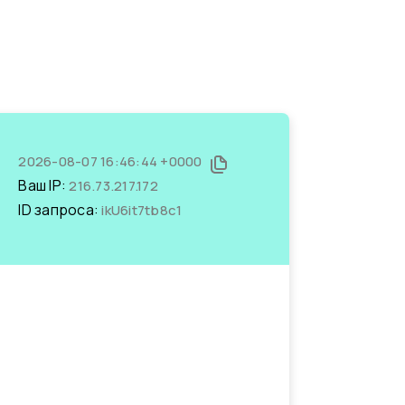
2026-08-07 16:46:44 +0000
Ваш IP:
216.73.217.172
ID запроса:
ikU6it7tb8c1