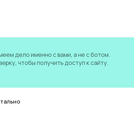
еем дело именно с вами, а не с ботом.
ерку, чтобы получить доступ к сайту.
нтально