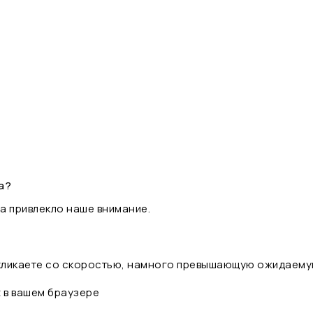
а?
а привлекло наше внимание.
 кликаете со скоростью, намного превышающую ожидаему
t в вашем браузере