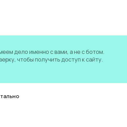
еем дело именно с вами, а не с ботом.
ерку, чтобы получить доступ к сайту.
нтально