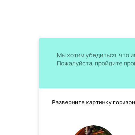
Мы хотим убедиться, что им
Пожалуйста, пройдите пров
Разверните картинку горизо