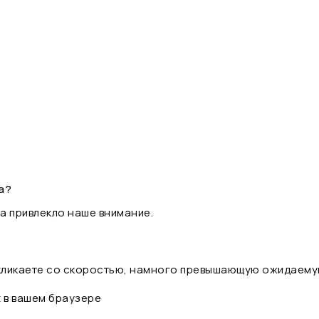
а?
а привлекло наше внимание.
 кликаете со скоростью, намного превышающую ожидаему
t в вашем браузере