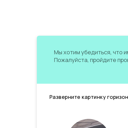
Мы хотим убедиться, что им
Пожалуйста, пройдите пров
Разверните картинку горизо