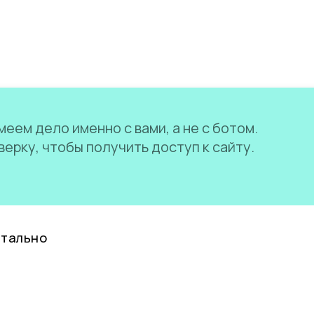
еем дело именно с вами, а не с ботом.
ерку, чтобы получить доступ к сайту.
нтально