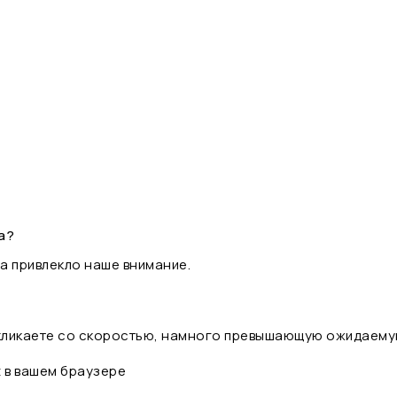
а?
а привлекло наше внимание.
 кликаете со скоростью, намного превышающую ожидаему
t в вашем браузере