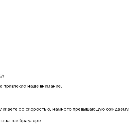
а?
а привлекло наше внимание.
 кликаете со скоростью, намного превышающую ожидаему
t в вашем браузере