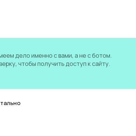
еем дело именно с вами, а не с ботом.
ерку, чтобы получить доступ к сайту.
нтально