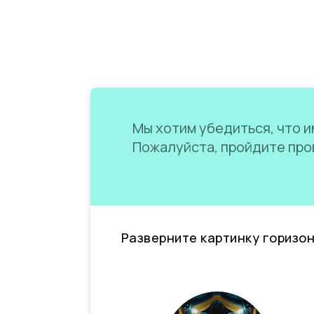
Мы хотим убедиться, что им
Пожалуйста, пройдите пров
Разверните картинку горизо