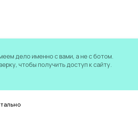
еем дело именно с вами, а не с ботом.
ерку, чтобы получить доступ к сайту.
нтально