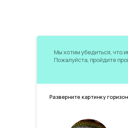
Мы хотим убедиться, что им
Пожалуйста, пройдите пров
Разверните картинку горизо