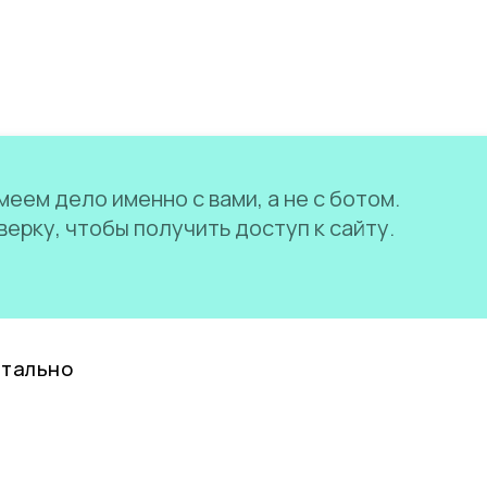
еем дело именно с вами, а не с ботом.
ерку, чтобы получить доступ к сайту.
нтально