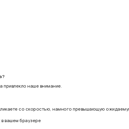
а?
а привлекло наше внимание.
 кликаете со скоростью, намного превышающую ожидаему
t в вашем браузере