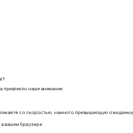
а?
а привлекло наше внимание.
 кликаете со скоростью, намного превышающую ожидаему
t в вашем браузере