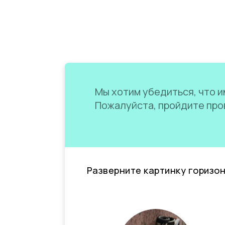
Мы хотим убедиться, что им
Пожалуйста, пройдите пров
Разверните картинку горизо