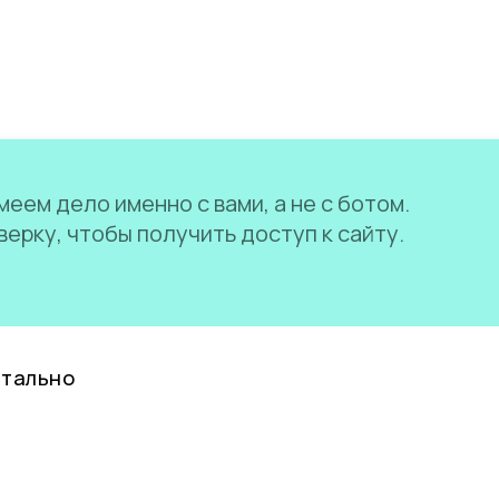
еем дело именно с вами, а не с ботом.
ерку, чтобы получить доступ к сайту.
нтально