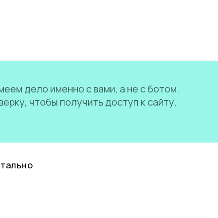
еем дело именно с вами, а не с ботом.
ерку, чтобы получить доступ к сайту.
нтально