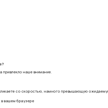
а?
а привлекло наше внимание.
 кликаете со скоростью, намного превышающую ожидаему
t в вашем браузере