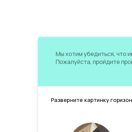
Мы хотим убедиться, что им
Пожалуйста, пройдите пров
Разверните картинку горизо