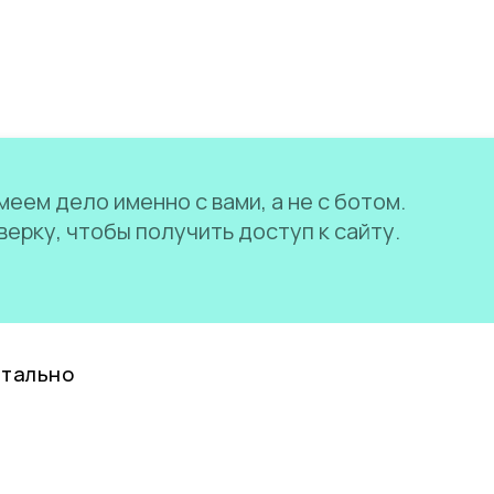
еем дело именно с вами, а не с ботом.
ерку, чтобы получить доступ к сайту.
нтально