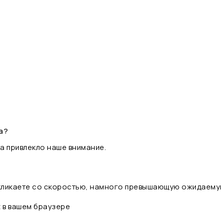
а?
а привлекло наше внимание.
 кликаете со скоростью, намного превышающую ожидаему
t в вашем браузере