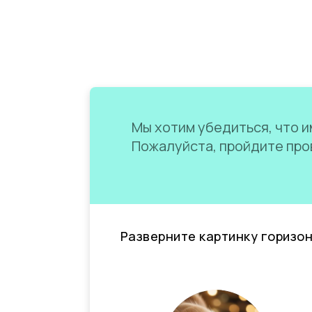
Мы хотим убедиться, что им
Пожалуйста, пройдите пров
Разверните картинку горизо