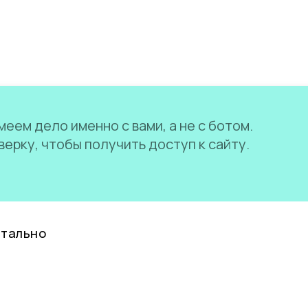
еем дело именно с вами, а не с ботом.
ерку, чтобы получить доступ к сайту.
нтально