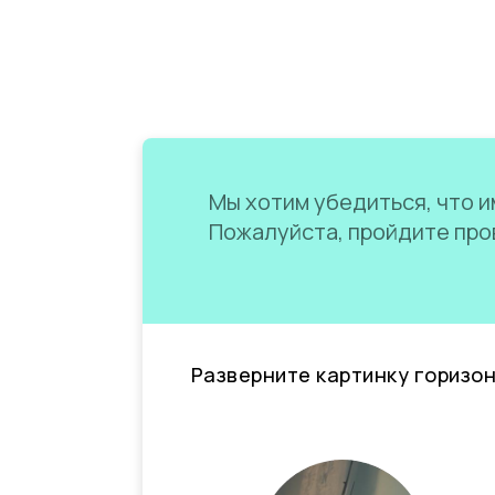
Мы хотим убедиться, что им
Пожалуйста, пройдите пров
Разверните картинку горизо