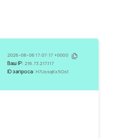
2026-08-06 17:07:17 +0000
Ваш IP:
216.73.217.117
ID запроса:
H7UssqKx5Os1