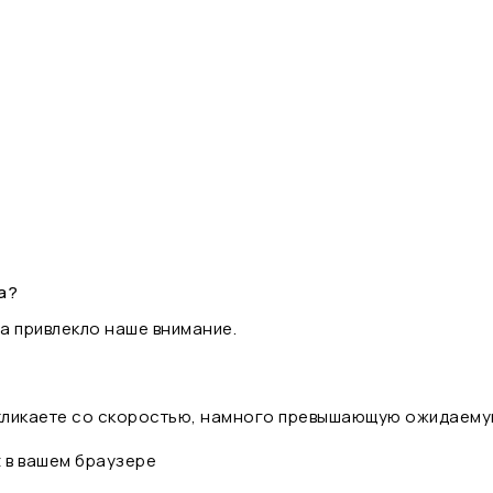
а?
а привлекло наше внимание.
 кликаете со скоростью, намного превышающую ожидаему
t в вашем браузере