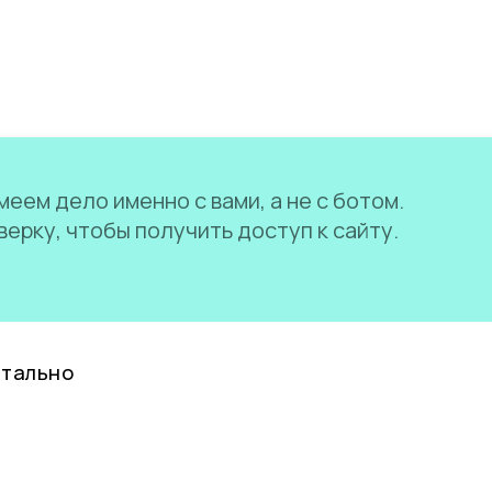
еем дело именно с вами, а не с ботом.
ерку, чтобы получить доступ к сайту.
нтально