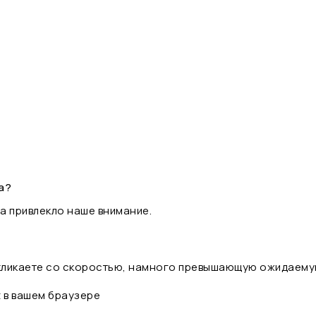
а?
а привлекло наше внимание.
 кликаете со скоростью, намного превышающую ожидаему
t в вашем браузере