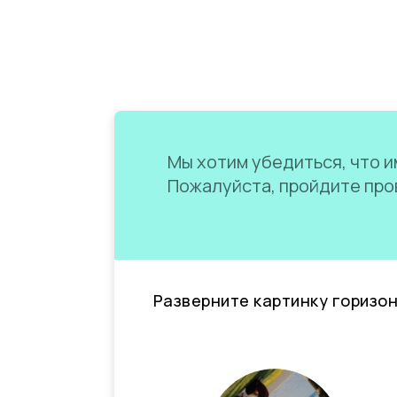
Мы хотим убедиться, что им
Пожалуйста, пройдите пров
Разверните картинку горизо