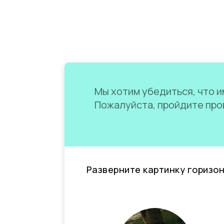
Мы хотим убедиться, что им
Пожалуйста, пройдите пров
Разверните картинку горизо