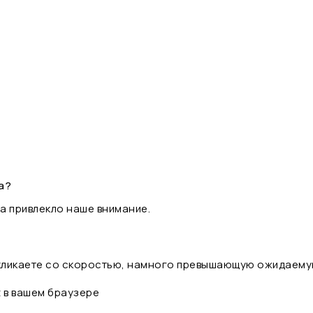
а?
а привлекло наше внимание.
 кликаете со скоростью, намного превышающую ожидаему
t в вашем браузере