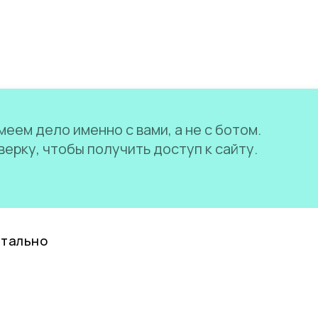
еем дело именно с вами, а не с ботом.
ерку, чтобы получить доступ к сайту.
нтально