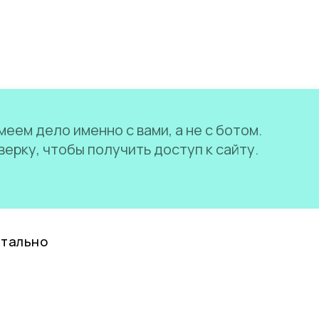
еем дело именно с вами, а не с ботом.
ерку, чтобы получить доступ к сайту.
нтально