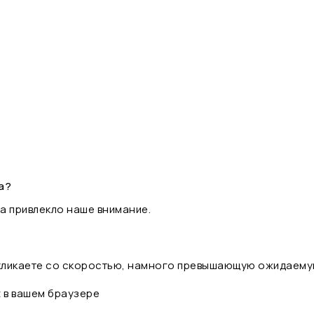
а?
а привлекло наше внимание.
 кликаете со скоростью, намного превышающую ожидаему
t в вашем браузере