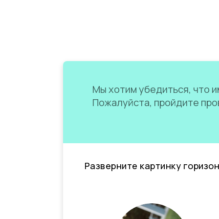
Мы хотим убедиться, что им
Пожалуйста, пройдите пров
Разверните картинку горизо