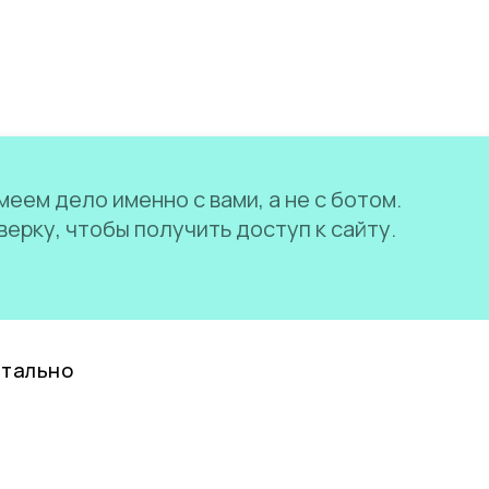
еем дело именно с вами, а не с ботом.
ерку, чтобы получить доступ к сайту.
нтально