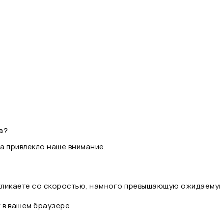
а?
а привлекло наше внимание.
 кликаете со скоростью, намного превышающую ожидаему
t в вашем браузере