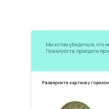
Мы хотим убедиться, что им
Пожалуйста, пройдите пров
Разверните картинку горизо