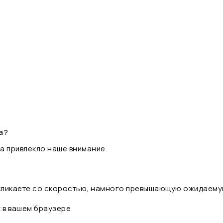
а?
а привлекло наше внимание.
 кликаете со скоростью, намного превышающую ожидаему
t в вашем браузере