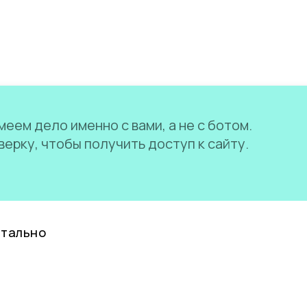
еем дело именно с вами, а не с ботом.
ерку, чтобы получить доступ к сайту.
нтально