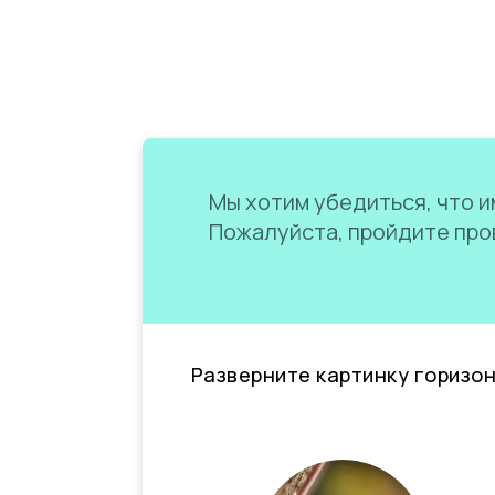
Мы хотим убедиться, что им
Пожалуйста, пройдите пров
Разверните картинку горизо