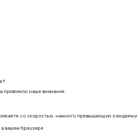
а?
а привлекло наше внимание.
 кликаете со скоростью, намного превышающую ожидаему
t в вашем браузере