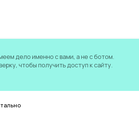
еем дело именно с вами, а не с ботом.
ерку, чтобы получить доступ к сайту.
нтально