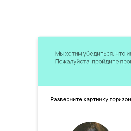
Мы хотим убедиться, что им
Пожалуйста, пройдите пров
Разверните картинку горизо