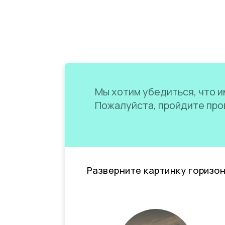
Мы хотим убедиться, что им
Пожалуйста, пройдите пров
Разверните картинку горизо