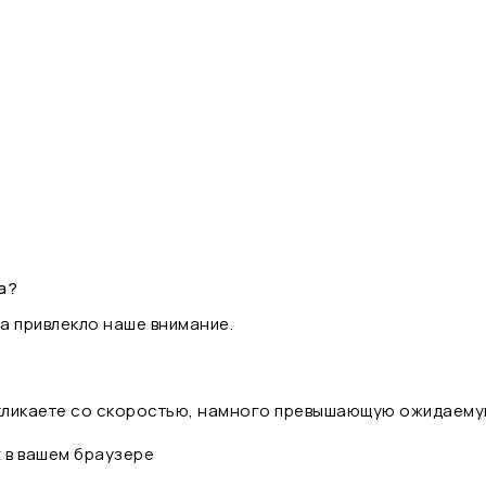
а?
а привлекло наше внимание.
 кликаете со скоростью, намного превышающую ожидаему
t в вашем браузере