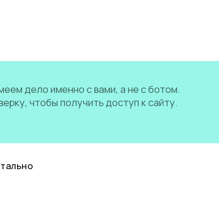
еем дело именно с вами, а не с ботом.
ерку, чтобы получить доступ к сайту.
нтально