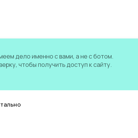
еем дело именно с вами, а не с ботом.
ерку, чтобы получить доступ к сайту.
нтально