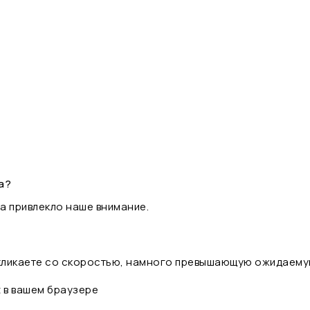
а?
а привлекло наше внимание.
 кликаете со скоростью, намного превышающую ожидаему
t в вашем браузере