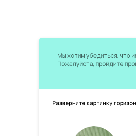
Мы хотим убедиться, что им
Пожалуйста, пройдите пров
Разверните картинку горизо