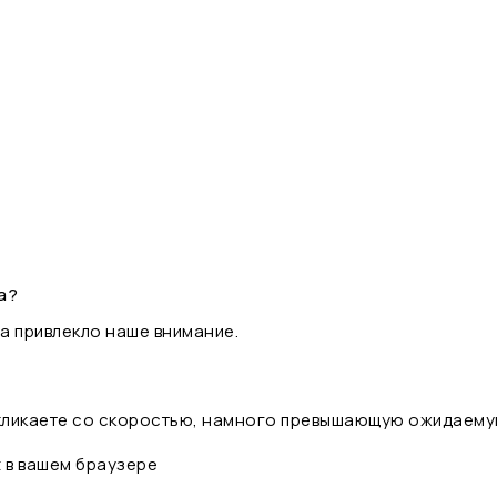
а?
а привлекло наше внимание.
 кликаете со скоростью, намного превышающую ожидаему
t в вашем браузере