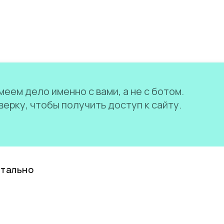
еем дело именно с вами, а не с ботом.
ерку, чтобы получить доступ к сайту.
нтально