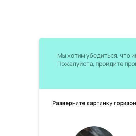
Мы хотим убедиться, что им
Пожалуйста, пройдите пров
Разверните картинку горизо