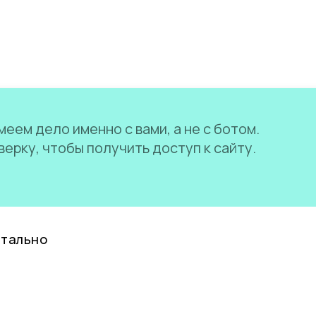
еем дело именно с вами, а не с ботом.
ерку, чтобы получить доступ к сайту.
нтально