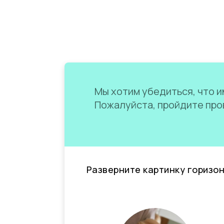
Мы хотим убедиться, что им
Пожалуйста, пройдите пров
Разверните картинку горизо