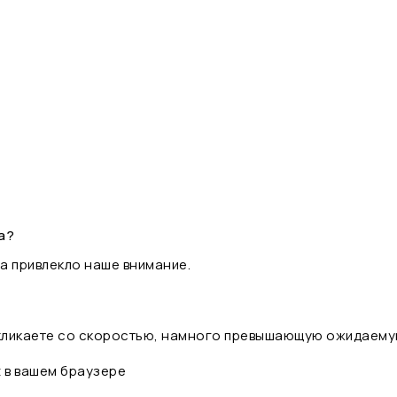
а?
а привлекло наше внимание.
 кликаете со скоростью, намного превышающую ожидаему
t в вашем браузере