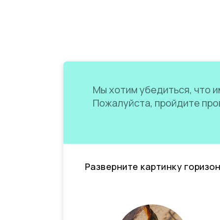
Мы хотим убедиться, что им
Пожалуйста, пройдите пров
Разверните картинку горизо