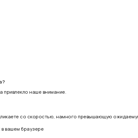
а?
а привлекло наше внимание.
 кликаете со скоростью, намного превышающую ожидаему
t в вашем браузере