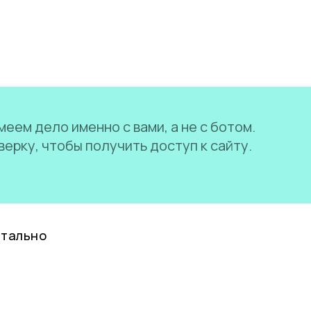
еем дело именно с вами, а не с ботом.
ерку, чтобы получить доступ к сайту.
нтально