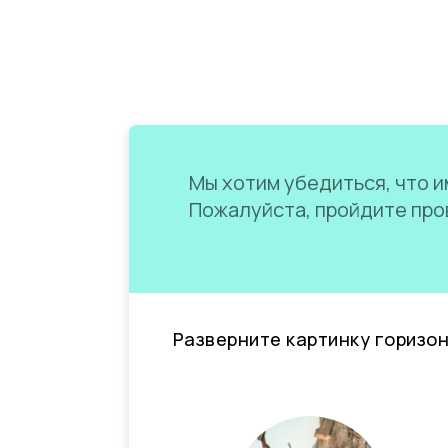
Мы хотим убедиться, что им
Пожалуйста, пройдите пров
Разверните картинку горизо