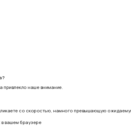
а?
а привлекло наше внимание.
 кликаете со скоростью, намного превышающую ожидаему
t в вашем браузере