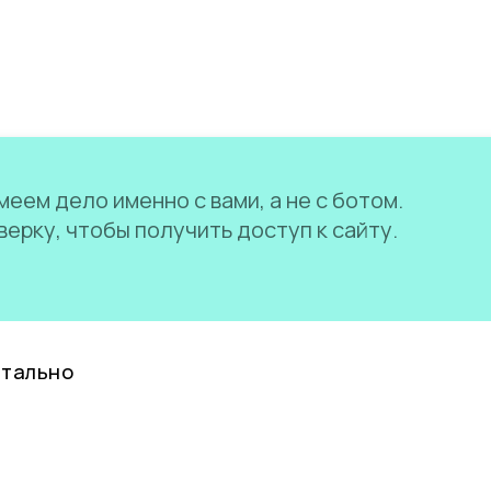
еем дело именно с вами, а не с ботом.
ерку, чтобы получить доступ к сайту.
нтально