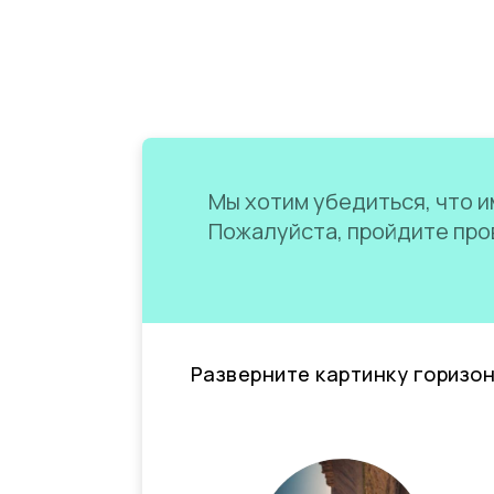
Мы хотим убедиться, что им
Пожалуйста, пройдите пров
Разверните картинку горизо