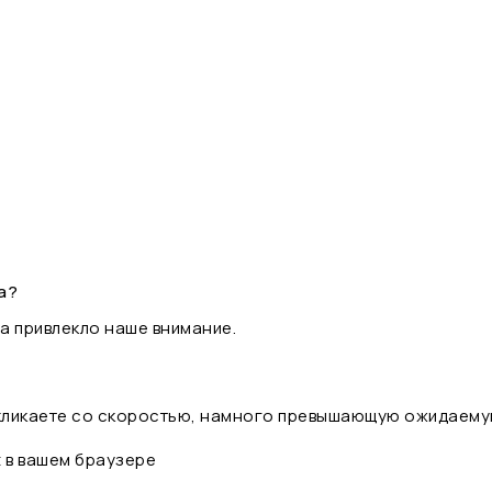
а?
а привлекло наше внимание.
 кликаете со скоростью, намного превышающую ожидаему
t в вашем браузере