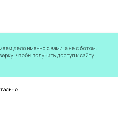
еем дело именно с вами, а не с ботом.
ерку, чтобы получить доступ к сайту.
нтально