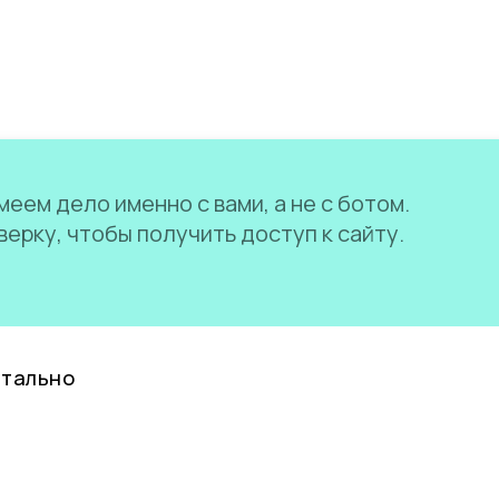
еем дело именно с вами, а не с ботом.
ерку, чтобы получить доступ к сайту.
нтально