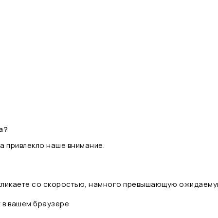
а?
а привлекло наше внимание.
 кликаете со скоростью, намного превышающую ожидаему
t в вашем браузере