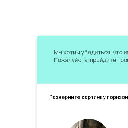
Мы хотим убедиться, что им
Пожалуйста, пройдите пров
Разверните картинку горизо