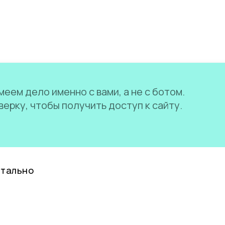
еем дело именно с вами, а не с ботом.
ерку, чтобы получить доступ к сайту.
нтально