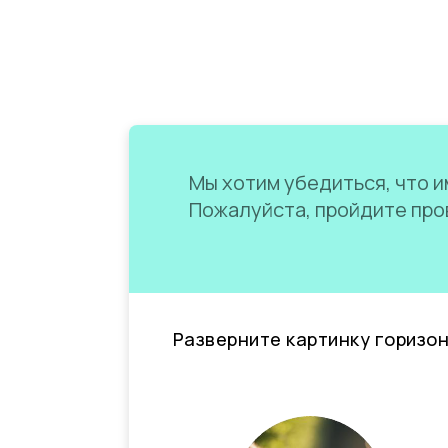
Мы хотим убедиться, что им
Пожалуйста, пройдите пров
Разверните картинку горизо