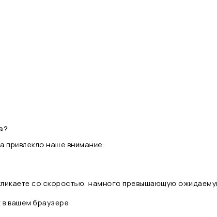
а?
а привлекло наше внимание.
 кликаете со скоростью, намного превышающую ожидаему
t в вашем браузере