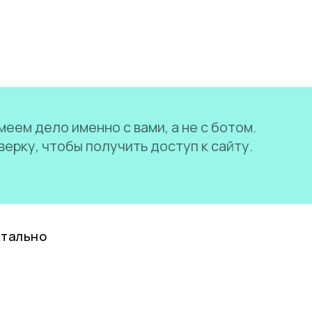
еем дело именно с вами, а не с ботом.
ерку, чтобы получить доступ к сайту.
нтально