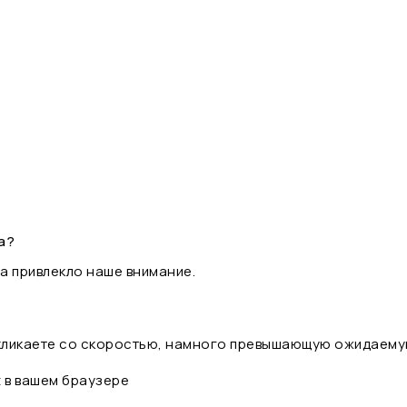
а?
а привлекло наше внимание.
 кликаете со скоростью, намного превышающую ожидаему
t в вашем браузере