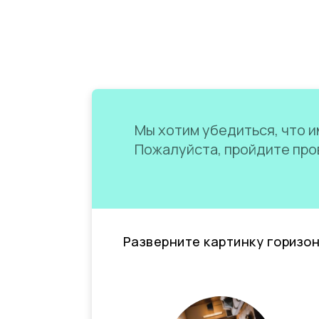
Мы хотим убедиться, что им
Пожалуйста, пройдите пров
Разверните картинку горизо