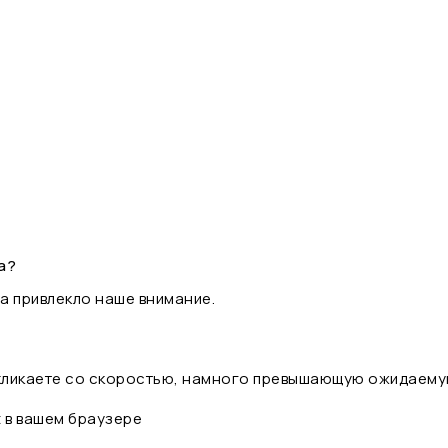
а?
а привлекло наше внимание.
 кликаете со скоростью, намного превышающую ожидаему
t в вашем браузере