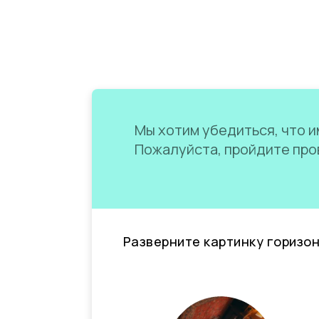
Мы хотим убедиться, что им
Пожалуйста, пройдите пров
Разверните картинку горизо