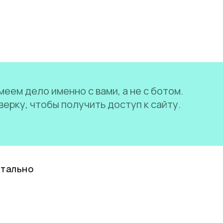
еем дело именно с вами, а не с ботом.
ерку, чтобы получить доступ к сайту.
нтально