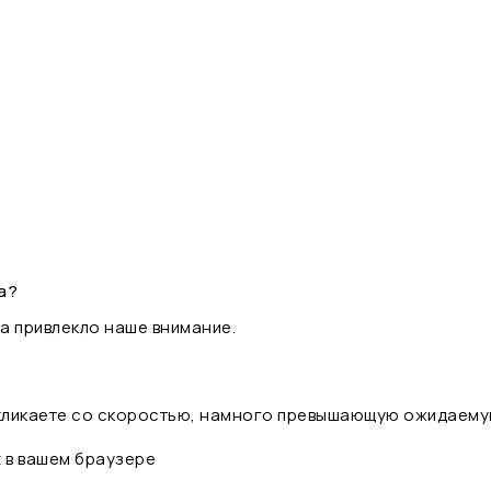
а?
а привлекло наше внимание.
 кликаете со скоростью, намного превышающую ожидаему
t в вашем браузере