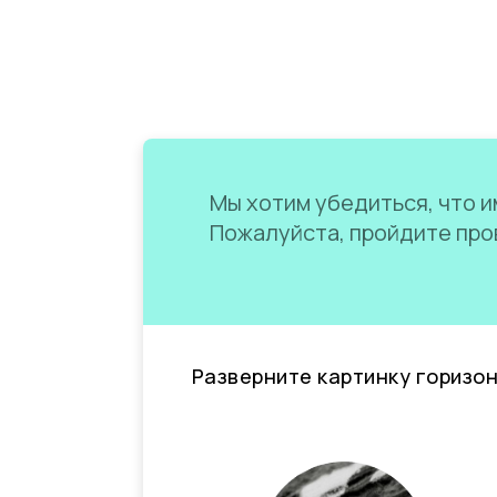
Мы хотим убедиться, что им
Пожалуйста, пройдите пров
Разверните картинку горизо