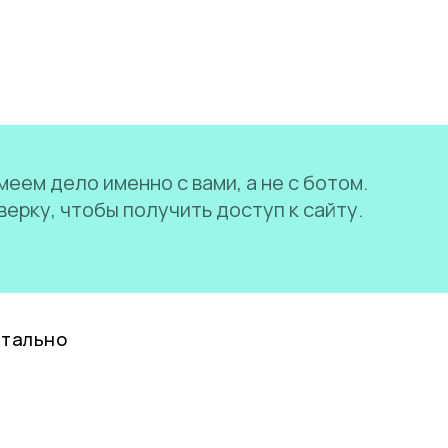
еем дело именно с вами, а не с ботом.
ерку, чтобы получить доступ к сайту.
нтально