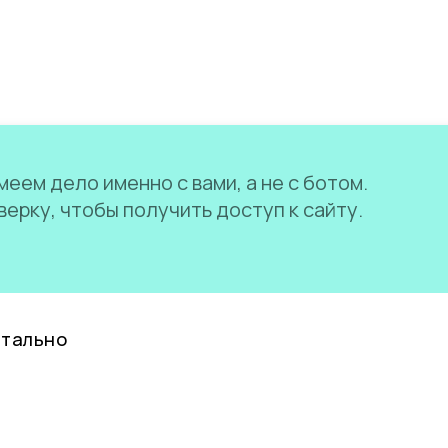
еем дело именно с вами, а не с ботом.
ерку, чтобы получить доступ к сайту.
нтально