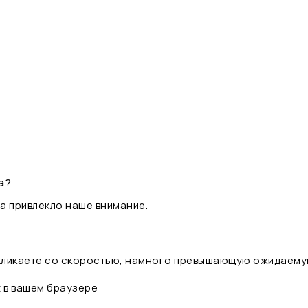
а?
а привлекло наше внимание.
 кликаете со скоростью, намного превышающую ожидаему
t в вашем браузере