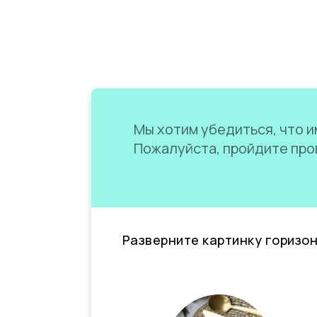
Мы хотим убедиться, что им
Пожалуйста, пройдите пров
Разверните картинку горизо