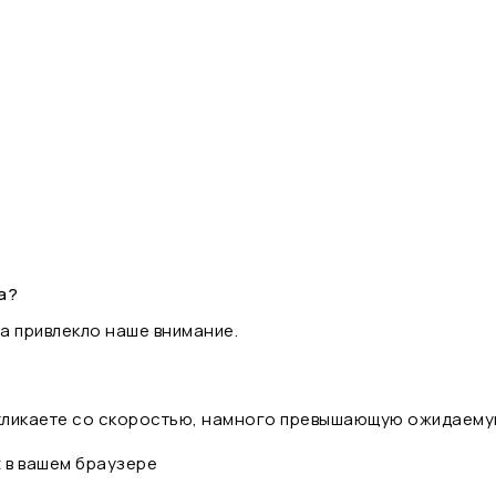
а?
а привлекло наше внимание.
 кликаете со скоростью, намного превышающую ожидаему
t в вашем браузере