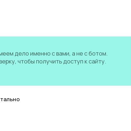
еем дело именно с вами, а не с ботом.
ерку, чтобы получить доступ к сайту.
нтально