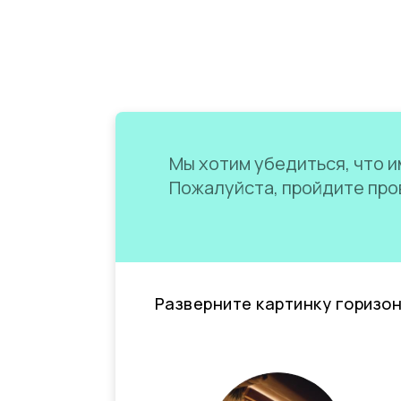
Мы хотим убедиться, что им
Пожалуйста, пройдите пров
Разверните картинку горизо