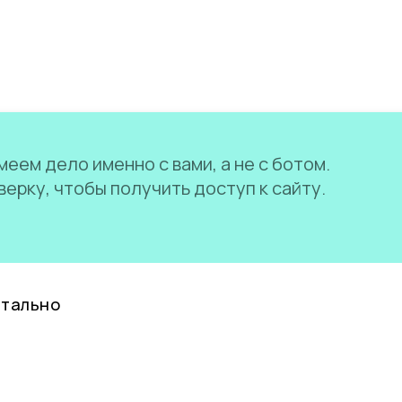
еем дело именно с вами, а не с ботом.
ерку, чтобы получить доступ к сайту.
нтально