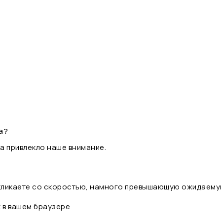
а?
а привлекло наше внимание.
 кликаете со скоростью, намного превышающую ожидаему
t в вашем браузере