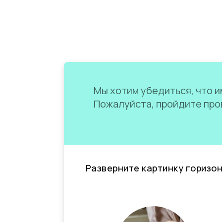
Мы хотим убедиться, что им
Пожалуйста, пройдите пров
Разверните картинку горизо