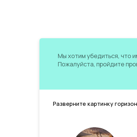
Мы хотим убедиться, что им
Пожалуйста, пройдите пров
Разверните картинку горизо