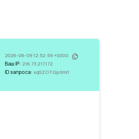
2026-08-09 12:52:59 +0000
Ваш IP:
216.73.217.172
ID запроса:
xqSZOTQp0mI1