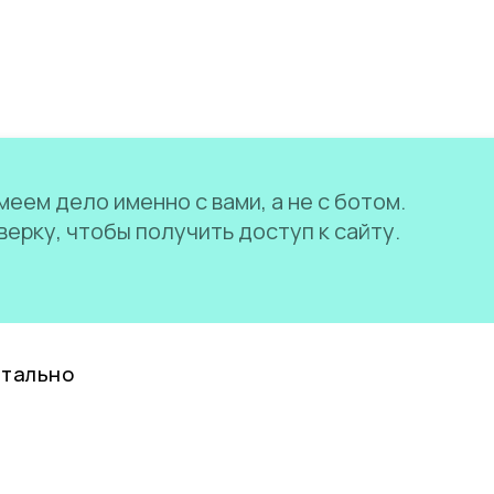
еем дело именно с вами, а не с ботом.
ерку, чтобы получить доступ к сайту.
нтально