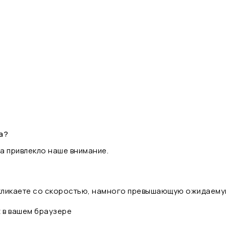
а?
а привлекло наше внимание.
 кликаете со скоростью, намного превышающую ожидаему
t в вашем браузере