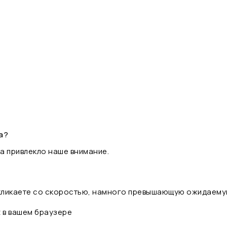
а?
а привлекло наше внимание.
 кликаете со скоростью, намного превышающую ожидаему
t в вашем браузере