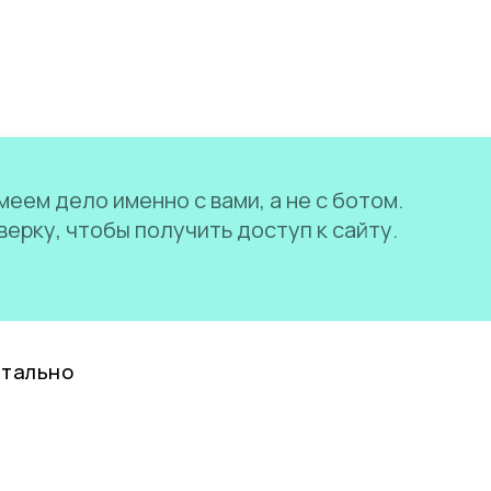
еем дело именно с вами, а не с ботом.
ерку, чтобы получить доступ к сайту.
нтально