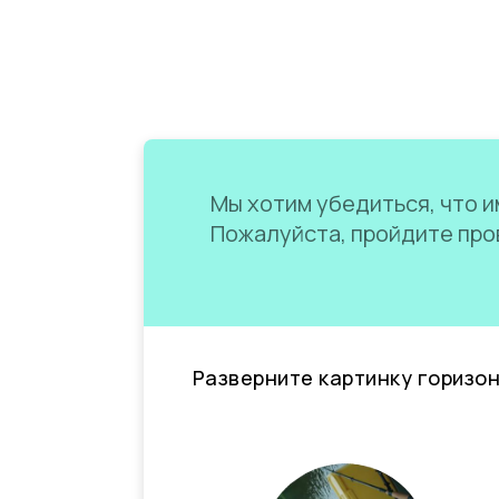
Мы хотим убедиться, что им
Пожалуйста, пройдите пров
Разверните картинку горизо