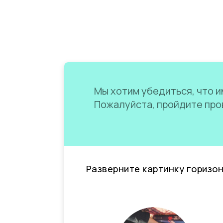
Мы хотим убедиться, что им
Пожалуйста, пройдите пров
Разверните картинку горизо