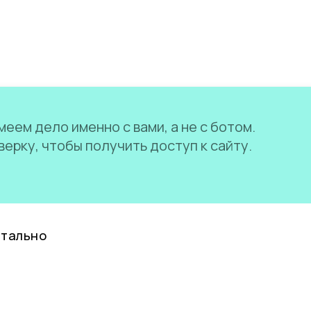
еем дело именно с вами, а не с ботом.
ерку, чтобы получить доступ к сайту.
нтально