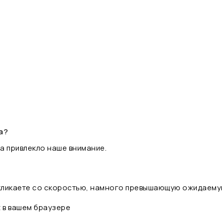
а?
а привлекло наше внимание.
 кликаете со скоростью, намного превышающую ожидаему
t в вашем браузере