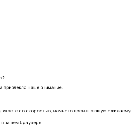
а?
а привлекло наше внимание.
 кликаете со скоростью, намного превышающую ожидаему
t в вашем браузере