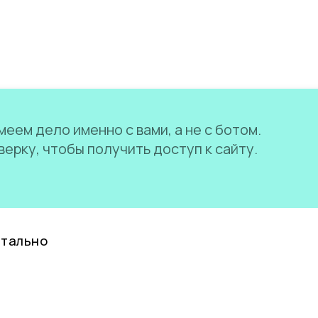
еем дело именно с вами, а не с ботом.
ерку, чтобы получить доступ к сайту.
нтально