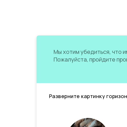
Мы хотим убедиться, что им
Пожалуйста, пройдите пров
Разверните картинку горизо