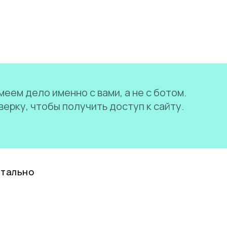
еем дело именно с вами, а не с ботом.
ерку, чтобы получить доступ к сайту.
нтально