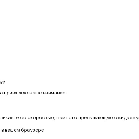
а?
а привлекло наше внимание.
 кликаете со скоростью, намного превышающую ожидаему
t в вашем браузере