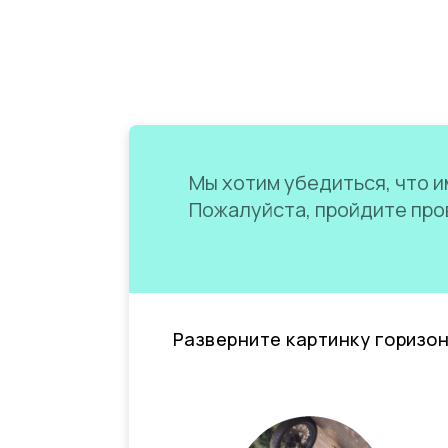
Мы хотим убедиться, что им
Пожалуйста, пройдите пров
Разверните картинку горизо