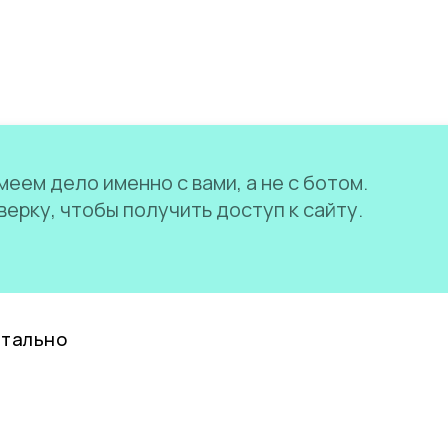
еем дело именно с вами, а не с ботом.
ерку, чтобы получить доступ к сайту.
нтально