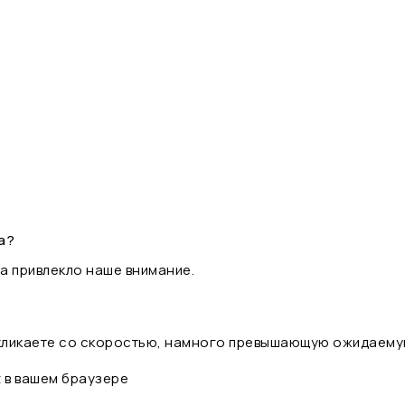
а?
а привлекло наше внимание.
 кликаете со скоростью, намного превышающую ожидаему
t в вашем браузере