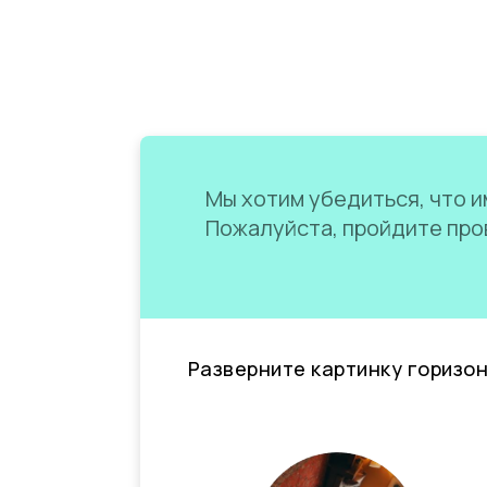
Мы хотим убедиться, что им
Пожалуйста, пройдите пров
Разверните картинку горизо